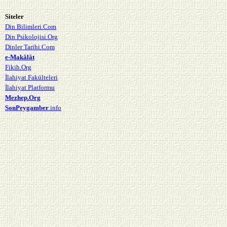
Siteler
Din Bilimleri.Com
Din Psikolojisi.Org
Dinler Tarihi.Com
e-Makâlât
Fikih.Org
İlahiyat Fakülteleri
İlahiyat Platformu
Mezhep.Org
SonPeygamber
.info